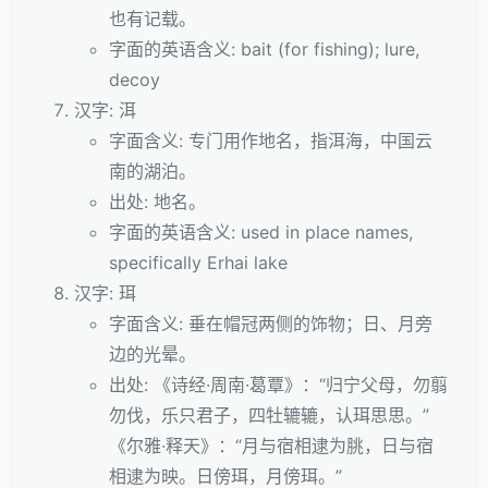
也有记载。
字面的英语含义: bait (for fishing); lure,
decoy
汉字: 洱
字面含义: 专门用作地名，指洱海，中国云
南的湖泊。
出处: 地名。
字面的英语含义: used in place names,
specifically Erhai lake
汉字: 珥
字面含义: 垂在帽冠两侧的饰物；日、月旁
边的光晕。
出处: 《诗经·周南·葛覃》：“归宁父母，勿翦
勿伐，乐只君子，四牡辘辘，认珥思思。”
《尔雅·释天》：“月与宿相逮为朓，日与宿
相逮为映。日傍珥，月傍珥。”