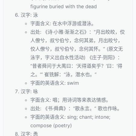
figurine buried with the dead
汉字: 泳
字面含义: 在水中浮游或潜泳。
出处: 《诗·小雅·渐渐之石》：“月出皎皎，佼
人僚兮，叔兮伯兮，念何其弟，月出皎兮，
佼人僚兮，叔兮伯兮，念何其怀。” (原文无
泳字，字义出自水性活动) 《庄子·则阳》：
“昔者舜问于大禺曰：‘天得道矣乎？’曰：‘得
之。’” 崔铣解：“泳，潜水也。”
字面的英语含义: swim
汉字: 咏
字面含义: 唱；用诗词等来表达情感。
出处: 《书·舜典》：“歌永言。” 歌也作咏。
字面的英语含义: sing; chant; intone;
compose (poetry)
汉字: 恿