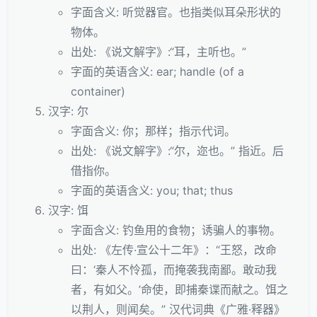
字面含义: 听觉器官。也指类似耳朵形状的
物体。
出处: 《说文解字》:“耳，主听也。”
字面的英语含义: ear; handle (of a
container)
汉字: 尔
字面含义: 你；那样；指示代词。
出处: 《说文解字》:“尔，迩也。” 指近。后
借指你。
字面的英语含义: you; that; thus
汉字: 饵
字面含义: 钓鱼用的食物；诱骗人的事物。
出处: 《左传·宣公十二年》：“王怒，改命
曰：‘秦人不怜孤，而掩袭我南鄙。敢动我
者，有如父。’命使，即捕秦谍而献之。饵之
以荆人，则闻矣。” 汉代词典《广雅·释器》