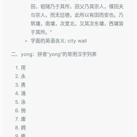
田，窇隧乃于其所，田父乃其宗人，禖田夫
与宗人，而无愆德，此所以有田而安也。乃
筑墉，南墉，次室北，又其次东墉，西墉皆
于其所。”
字面的英语含义: city wall
二、yong：拼音“yong”的常用汉字列表
用
永
勇
涌
泳
佣
庸
拥
雍