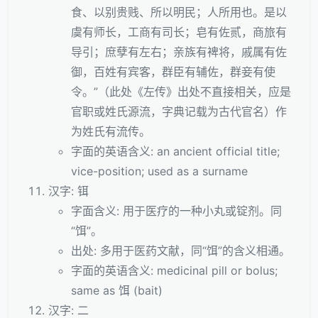
食、以别贵贱、所以明民；人所用也。是以
虞有师长，工商有司长；皂有佐贰，商旅有
导引；庶孽有左右；亲族有裨将，戚属有佐
御，百姓有宾客，群臣有辅佐，群妾有使
令。”（此处《左传》出处不直接相关，应是
官职或姓氏源流，字典记载为古代官名）作
为姓氏有流传。
字面的英语含义: an ancient official title;
vice-position; used as a surname
汉字: 铒
字面含义: 用于医疗的一种小丸或锭剂。同
“饵”。
出处: 多用于医药文献，同“饵”的含义相通。
字面的英语含义: medicinal pill or bolus;
same as 饵 (bait)
汉字: 二