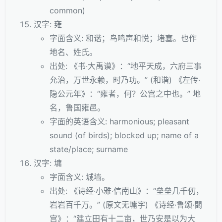
common)
汉字: 雍
字面含义: 和谐；鸟鸣声和悦；堵塞。也作
地名、姓氏。
出处: 《书·大禹谟》：“地平天成，六府三事
允治，万世永赖，时乃功。” (和谐) 《左传·
隐公元年》：“雍者，何？公宫之中也。” 地
名，鲁国雍邑。
字面的英语含义: harmonious; pleasant
sound (of birds); blocked up; name of a
state/place; surname
汉字: 墉
字面含义: 城墙。
出处: 《诗经·小雅·信南山》：“垒垒几千仞，
岩岩百千万。” (原文无墉字) 《诗经·鲁颂·閟
宫》：“建立田有十二亩，世乃安是以为大