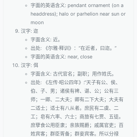
字面的英语含义: pendant ornament (on a
headdress); halo or parhelion near sun or
moon
汉字: 迩
字面含义: 近。
出处: 《尔雅·释训》：“在近者，曰迩。”
字面的英语含义: near, close
汉字: 佴
字面含义: 古代官名；副职；用作姓氏。
出处: 《左传·昭公四年》:“天子有公、侯、
伯、子、男；诸侯有裨、谌、公；公有三
师；一卿、二大夫；卿有二下大夫；大夫有
二适士；适士有八从者。庶民有二虞、二
工；皂有六率、六士；商旅有七贾、五徒。
庶孽食公用臣隶；亲族赐爵；戚属官吏；百
姓宾客；群臣胥备；群妾宾客。所以分禄