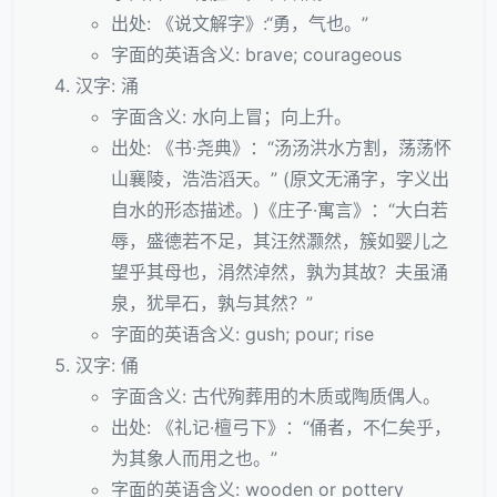
出处: 《说文解字》:“勇，气也。”
字面的英语含义: brave; courageous
汉字: 涌
字面含义: 水向上冒；向上升。
出处: 《书·尧典》：“汤汤洪水方割，荡荡怀
山襄陵，浩浩滔天。” (原文无涌字，字义出
自水的形态描述。)《庄子·寓言》：“大白若
辱，盛德若不足，其汪然灏然，簇如婴儿之
望乎其母也，涓然淖然，孰为其故？夫虽涌
泉，犹旱石，孰与其然？”
字面的英语含义: gush; pour; rise
汉字: 俑
字面含义: 古代殉葬用的木质或陶质偶人。
出处: 《礼记·檀弓下》：“俑者，不仁矣乎，
为其象人而用之也。”
字面的英语含义: wooden or pottery