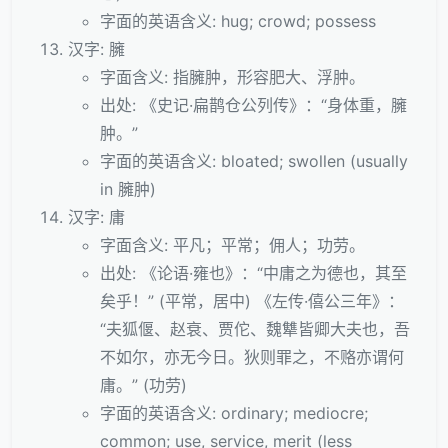
字面的英语含义: hug; crowd; possess
汉字: 臃
字面含义: 指臃肿，形容肥大、浮肿。
出处: 《史记·扁鹊仓公列传》：“身体重，臃
肿。”
字面的英语含义: bloated; swollen (usually
in 臃肿)
汉字: 庸
字面含义: 平凡；平常；佣人；功劳。
出处: 《论语·雍也》：“中庸之为德也，其至
矣乎！” (平常，居中) 《左传·僖公三年》：
“夫狐偃、赵衰、贾佗、魏犨皆卿大夫也，吾
不如尔，亦无今日。狄则罪之，不赂亦谓何
庸。” (功劳)
字面的英语含义: ordinary; mediocre;
common; use, service, merit (less