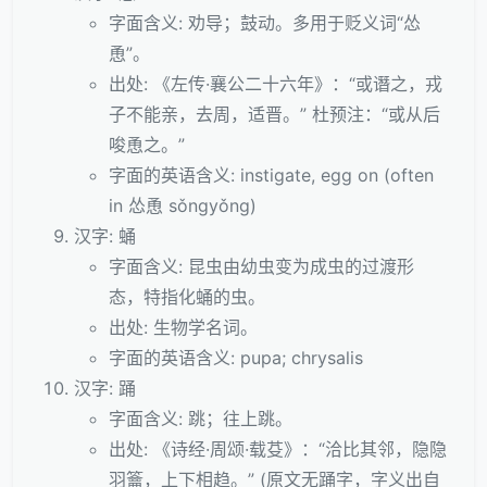
字面含义: 劝导；鼓动。多用于贬义词“怂
恿”。
出处: 《左传·襄公二十六年》：“或谮之，戎
子不能亲，去周，适晋。” 杜预注：“或从后
唆恿之。”
字面的英语含义: instigate, egg on (often
in 怂恿 sǒngyǒng)
汉字: 蛹
字面含义: 昆虫由幼虫变为成虫的过渡形
态，特指化蛹的虫。
出处: 生物学名词。
字面的英语含义: pupa; chrysalis
汉字: 踊
字面含义: 跳；往上跳。
出处: 《诗经·周颂·载芟》：“洽比其邻，隐隐
羽籥，上下相趋。” (原文无踊字，字义出自